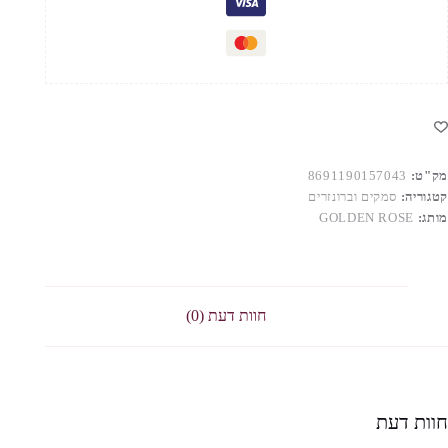
מק"ט:
8691190157043
קטגוריה:
סמקים וברונזרים
מותג:
GOLDEN ROSE
חוות דעת (0)
חוות דעת