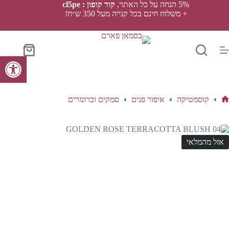
Ski
5% הנחה על כל האתר,
קוד קופון : cl5pe
t
+ משלוח חינם בכל קנייה מעל 350 ש״ח!
conten
סל
פתח סרגל נגישות
הקניות
קוסמטיקה
איפור פנים
סמקים וברונזרים
ף
בית
אזל מהמלאי