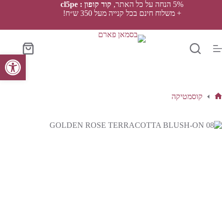
Ski
5% הנחה על כל האתר,
קוד קופון : cl5pe
t
+ משלוח חינם בכל קנייה מעל 350 ש״ח!
conten
סל
פתח סרגל נגישות
הקניות
קוסמטיקה
ף
בית