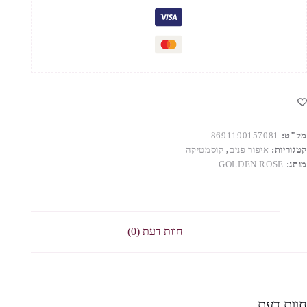
O
0
מק"ט:
8691190157081
קטגוריות:
איפור פנים
,
קוסמטיקה
מותג:
GOLDEN ROSE
חוות דעת (0)
חוות דעת