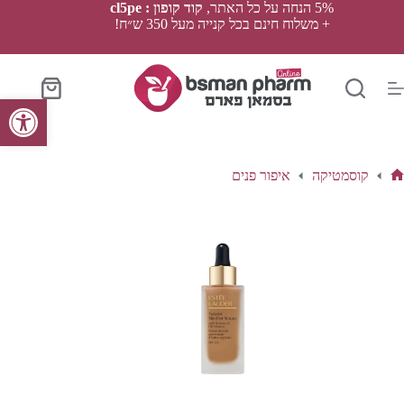
Ski
5% הנחה על כל האתר,
קוד קופון : cl5pe
t
+ משלוח חינם בכל קנייה מעל 350 ש״ח!
conten
סל
פתח סרגל נגישות
הקניות
קוסמטיקה
איפור פנים
ף
בית