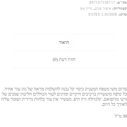
מק"ט:
887167558717
קטגוריות:
איפור פנים
,
מייק אפ
מותג:
ESTEE LAUDER
תיאור
חוות דעת (0)
סרום משי מטפח המעניק כיסוי קל נבנה להשלמת מראה של גוון עור אחיד.
כל טיפה מועשרת ברכיבים חיוניים ומזינים לעור הכוללים חליטת שמנים של
זרעי מדופואם, קלנדולה ורוז היפ. מעשיר את עור בלחות מיידית ושומר עליה
לאורך כל היום.
30 מ"ל