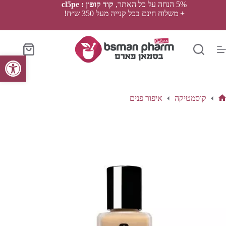
Ski
5% הנחה על כל האתר,
קוד קופון : cl5pe
t
+ משלוח חינם בכל קנייה מעל 350 ש״ח!
conten
סל
פתח סרגל נגישות
הקניות
קוסמטיקה
איפור פנים
ף
בית