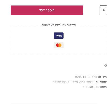
מות
הוספה לסל
ל
CLINIQU
SUPERBALANCE
MAKEU
תשלום מאובטח באמצעות
0
מק"ט:
020714149635
קטגוריות:
איפור פנים
,
מייק אפ
,
קוסמטיקה
מותג:
CLINIQUE