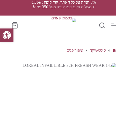
Ski
5% הנחה על כל האתר,
קוד קופון : cl5pe
t
+ משלוח חינם בכל קנייה מעל 350 ש״ח!
conten
סל
פתח סרגל נגישות
הקניות
קוסמטיקה
איפור פנים
ף
בית