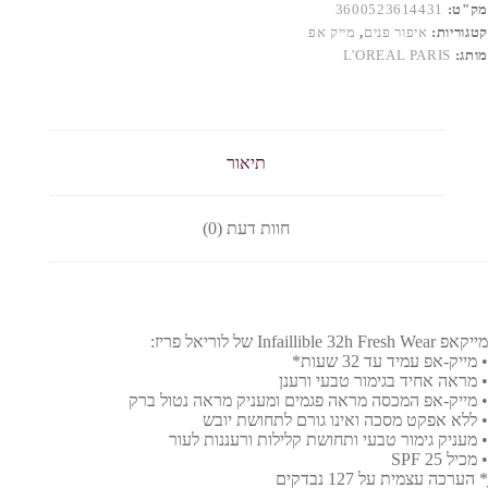
מק"ט:
3600523614431
קטגוריות:
איפור פנים
,
מייק אפ
מותג:
L'OREAL PARIS
תיאור
חוות דעת (0)
מייקאפ Infaillible 32h Fresh Wear של לוריאל פריז:
• מייק-אפ עמיד עד 32 שעות*
• מראה אחיד בגימור טבעי ורענן
• מייק-אפ המכסה מראה פגמים ומעניק מראה נטול ברק
• ללא אפקט מסכה ואינו גורם לתחושת יובש
• מעניק גימור טבעי ותחושת קלילות ורעננות לעור
• מכיל SPF 25
ָ* הערכה עצמית על 127 נבדקים