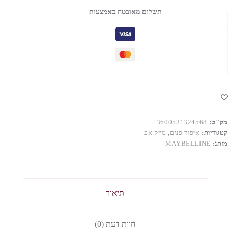
FI
תשלום מאובטח באמצעות
M
MATT
23
מק"ט:
3600531324568
קטגוריות:
איפור פנים
,
מייק אפ
מותג:
MAYBELLINE
תיאור
חוות דעת (0)