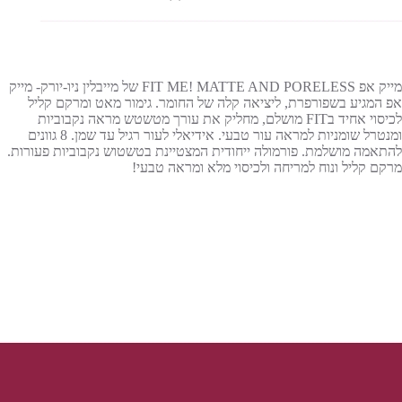
מייק אפ FIT ME! MATTE AND PORELESS של מייבלין ניו-יורק- מייק
אפ המגיע בשפורפרת, ליציאה קלה של החומר. גימור מאט ומרקם קליל
לכיסוי אחיד בFIT מושלם, מחליק את עורך מטשטש מראה נקבוביות
ומנטרל שומניות למראה עור טבעי. אידיאלי לעור רגיל עד שמן. 8 גוונים
להתאמה מושלמת. פורמולה ייחודית המצטיינת בטשטוש נקבוביות פעורות.
מרקם קליל ונוח למריחה ולכיסוי מלא ומראה טבעי!