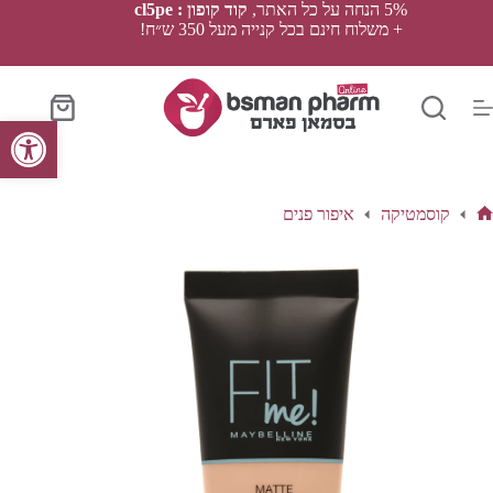
Ski
5% הנחה על כל האתר,
קוד קופון : cl5pe
t
+ משלוח חינם בכל קנייה מעל 350 ש״ח!
conten
סל
פתח סרגל נגישות
הקניות
קוסמטיקה
איפור פנים
ף
בית