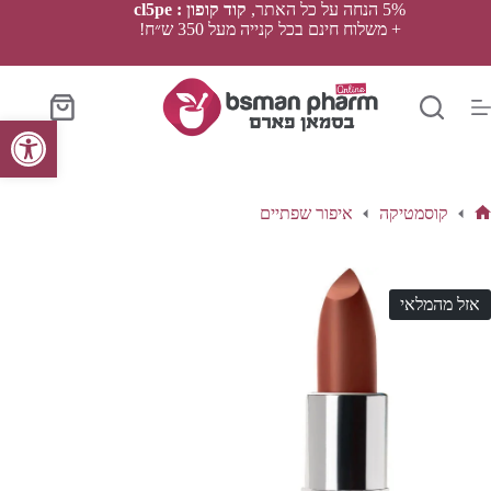
Ski
5% הנחה על כל האתר,
קוד קופון : cl5pe
t
+ משלוח חינם בכל קנייה מעל 350 ש״ח!
conten
סל
פתח סרגל נגישות
הקניות
קוסמטיקה
איפור שפתיים
ף
בית
אזל מהמלאי