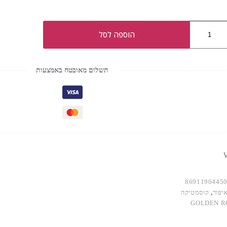
הוספה לסל
E
תשלום מאובטח באמצעות
W
8691190445
יפור
,
קוסמטיקה
GOLDEN R