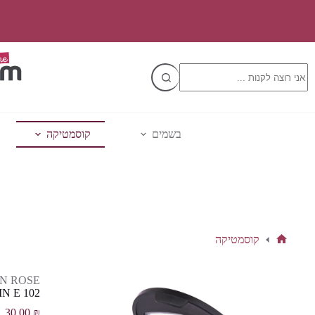
Ski
t
conten
No
results
בשמים
קוסמטיקה
קוסמטיקה
דף
הבית
N ROSE
 E 102
30.00
₪