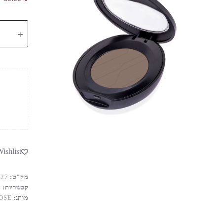
כמות
של
GOLDEN
ROSE
YEBROW
POWDER
VITAMIN
E
102
ishlist
מק"ט:
027
קטגוריות:
א
מותג:
OSE