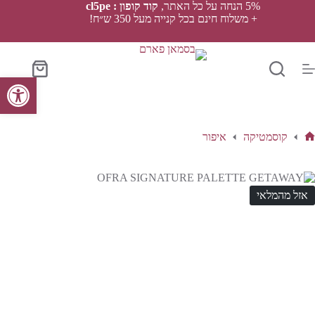
Ski
5% הנחה על כל האתר,
קוד קופון : cl5pe
t
+ משלוח חינם בכל קנייה מעל 350 ש״ח!
conten
סל
פתח סרגל נגישות
הקניות
קוסמטיקה
איפור
ף
בית
אזל מהמלאי