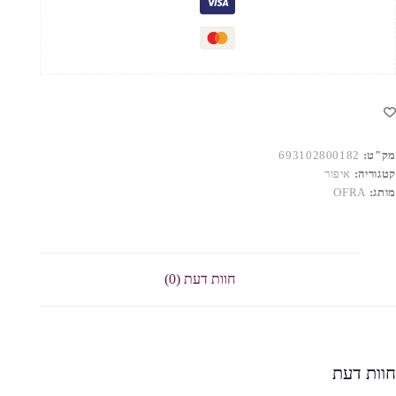
מק"ט:
693102800182
קטגוריה:
איפור
מותג:
OFRA
חוות דעת (0)
חוות דעת