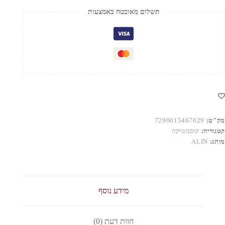
SPLAS
תשלום מאובטח באמצעות
מק"ט:
7290015467629
קטגוריה:
קוסמטיקה
מותג:
ALIN
מידע נוסף
חוות דעת (0)