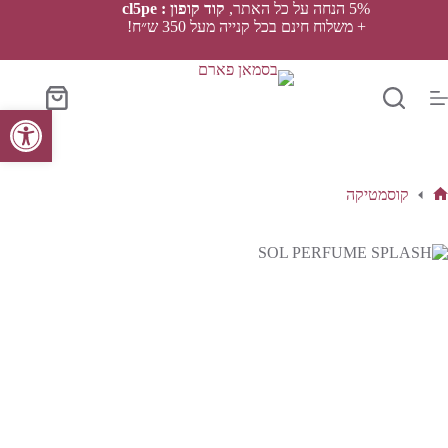
Ski
5% הנחה על כל האתר,
קוד קופון : cl5pe
t
+ משלוח חינם בכל קנייה מעל 350 ש״ח!
conten
סל
פתח סרגל נגישות
הקניות
קוסמטיקה
ף
בית