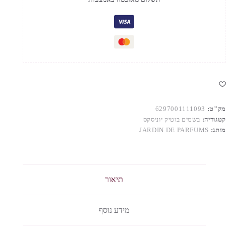
MONALIS
SMIL
.ד.פ
וניסקס
מק"ט:
6297001111093
קטגוריה:
בשמים בוטיק יוניסקס
מותג:
JARDIN DE PARFUMS
תיאור
מידע נוסף