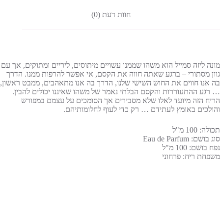
חוות דעת (0)
מונה ליזה סמייל הוא משהו שממנו עשויים מיתוסים, ליריים ומתוקים, אך עם
גוון מסתורי – ברגע שאתה חווה את הקסם, אי אפשר להרפות ממנו. הדרך
בה אנו חווים את החוש השישי שלנו, הדרך בה אנו מתאהבים, ממבט ראשון,
… רגע ההתעוררות והקסם הבלתי נאמר של משהו שאיננו יכולים להבין.
הריח הזה מיועד לאלו שלא מסבירים אך הסומכים על עצמם במפורש
והולכים באומץ לעתידם … רק כדי לעוף לחלומותיהם.
תכולה: 100 מ"ל
סוג בושם: Eau de Parfum
נפח בושם: 100 מ"ל
משפחת ריח: פרחוני