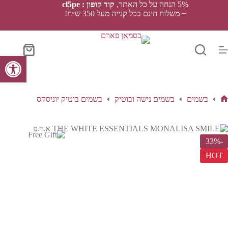
Ski
5% הנחה על כל האתר,
קוד קופון : cl5pe
t
+ משלוח חינם בכל קנייה מעל 350 ש״ח!
conten
סל
פתח סרגל נגישות
הקניות
בשמים
בשמים נישה ובוטיק
בשמים בוטיק יוניסקס
ף
בית
-33%
HOT