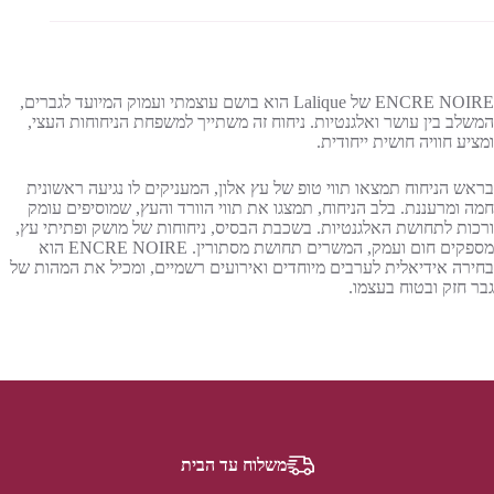
ENCRE NOIRE של Lalique הוא בושם עוצמתי ועמוק המיועד לגברים,
המשלב בין עושר ואלגנטיות. ניחוח זה משתייך למשפחת הניחוחות העצי,
ומציע חוויה חושית ייחודית.
בראש הניחוח תמצאו תווי טופ של עץ אלון, המעניקים לו נגיעה ראשונית
חמה ומרעננת. בלב הניחוח, תמצגו את תווי הוורד והעץ, שמוסיפים עומק
ורכות לתחושת האלגנטיות. בשכבת הבסיס, ניחוחות של מושק ופתיתי עץ,
מספקים חום ועמק, המשרים תחושת מסתורין. ENCRE NOIRE הוא
בחירה אידיאלית לערבים מיוחדים ואירועים רשמיים, ומכיל את המהות של
גבר חזק ובטוח בעצמו.
משלוח עד הבית