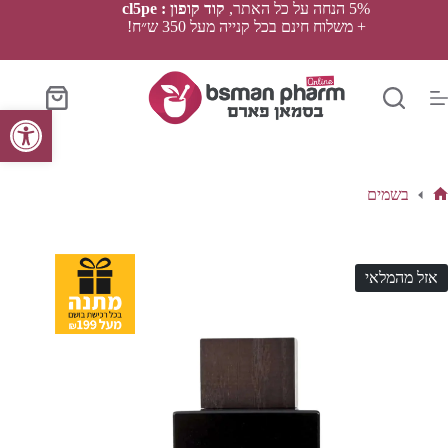
Ski
5% הנחה על כל האתר,
קוד קופון : cl5pe
t
+ משלוח חינם בכל קנייה מעל 350 ש״ח!
conten
סל
פתח סרגל נגישות
הקניות
בשמים
ף
בית
אזל מהמלאי