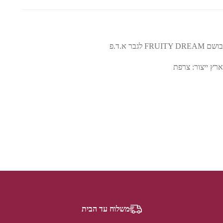
בושם FRUITY DREAM לגבר א.ד.פ
ארץ ייצור: צרפת
משלוח עד הבית