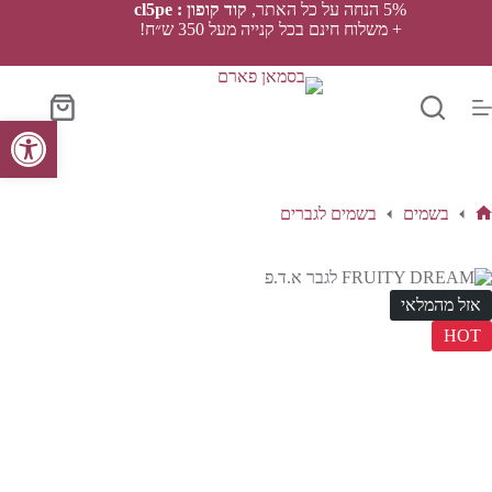
Ski
5% הנחה על כל האתר,
קוד קופון : cl5pe
t
+ משלוח חינם בכל קנייה מעל 350 ש״ח!
conten
סל
פתח סרגל נגישות
הקניות
בשמים
בשמים לגברים
ף
בית
אזל מהמלאי
HOT