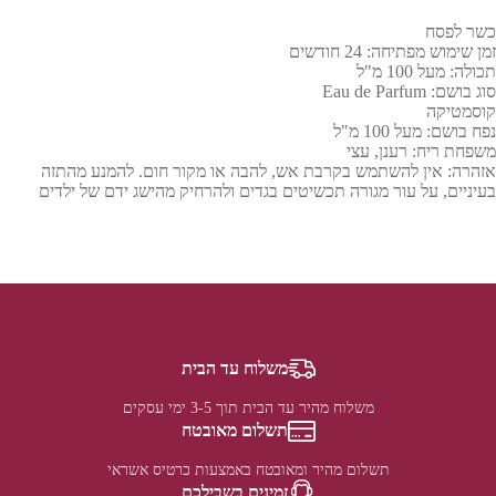
כשר לפסח
זמן שימוש מפתיחה: 24 חודשים
תכולה: מעל 100 מ"ל
סוג בושם: Eau de Parfum
קוסמטיקה
נפח בושם: מעל 100 מ"ל
משפחת ריח: רענן, עצי
אזהרה: אין להשתמש בקרבת אש, להבה או מקור חום. להמנע מהתזה
בעיניים, על עור מגורה תכשיטים בגדים ולהרחיק מהישג ידם של ילדים
משלוח עד הבית
משלוח מהיר עד הבית תוך 3-5 ימי עסקים
תשלום מאובטח
תשלום מהיר ומאובטח באמצעות כרטיס אשראי
זמינים בשבילכם