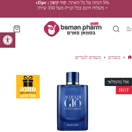
Ski
5% הנחה על כל האתר,
קוד קופון : cl5pe
t
+ משלוח חינם בכל קנייה מעל 350 ש״ח!
conten
סל
פתח סרגל נגישות
הקניות
בשמים
בשמים לגברים
ף
בית
אזל מהמלאי
HOT