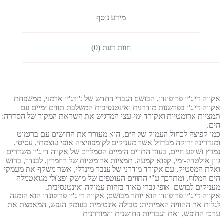
מידע נוסף
חוות דעת (0)
אקווה די ג'יו פרופונדו, הבושם הגברי החדש של ג'ורג'יו ארמני, ממשפחת
אקווה די ג'ו בפרשנות מודרנית ואינטנסיבית המשלבת תווים ימיים עם
תמציות ארומטיות ואקורד ימי-עצי המדגיש את השראת המקור של הסדרה:
הים.
כמו קפיצה לכחול העמוק של הים, הוא מעורר את החושים עם ברגמוט
ומנדרינה ירוקה מברזיל אשר מעניקים לקומפוזיציה אופי עוצמתי, עסיסי,
נמרץ ושופע חיים, בעוד התווים הימיים הסמליים של אקווה די ג'יו משדרים
גוון אולטרה-ימי, קפוא קמעה. תמציות ארומטיות של רוזמרין, לבנדר, ברוש
ואלת המסטיק, עם אקורד מודרני של ענבר מינרלי, אשר משקף את מעמקי
הים המלוח, ומתרכך ע"י התווים העוטפים של מושק ופצ'ולי מגואטמלה
מעניקים לבושם אופי גברי מאוד בזהות עמוקה ואינטנסיבית.
אקווה די ג'יו פרופונדו הוא יותר מבושם; אקווה די ג'יו פרופונדו הוא הזמנה
לגלות את ההוויה האמיתית: טבילה אינטימית בעומק הנפש, המאמצת את
ערכי החופש, ואת הגבריות החושנית והמודרנית.