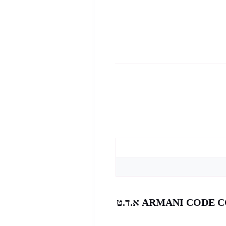
היה הראשון לכתוב סקירה “ARMANI CODE COLONIA א.ד.ט