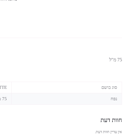
75 מ"ל
סוג בושם
TTE
נפח
75 מ"ל
חוות דעת
אין עדיין חוות דעת.