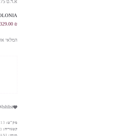
DE COLONIA
329.00
₪
המלאי אזל
ishlist
מק"ט:
413
קטגוריה:
ב
מותג:
ANI