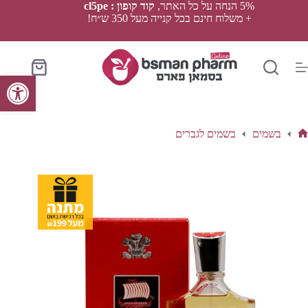
Ski
5% הנחה על כל האתר,
קוד קופון : cl5pe
t
+ משלוח חינם בכל קנייה מעל 350 ש״ח!
conten
סל
פתח סרגל נגישות
הקניות
בשמים
בשמים לגברים
ף
בית