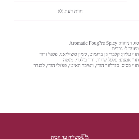
חוות דעת (0)
סוג הניחוח: Aromatic Foug?re Spicy
מיועד ל: גברים
תווי עליון: קלבריאן ברגמוט, לימון סיציליאני, פלפל ורוד
תווי אמצע: פלפל שחור, ורד בולגרי, מנטה
תווי בסיס: סנדלווד הודי, ווטיבר האיטי, פצ'ולי הודי, לבנדר
משלוח עד הבית