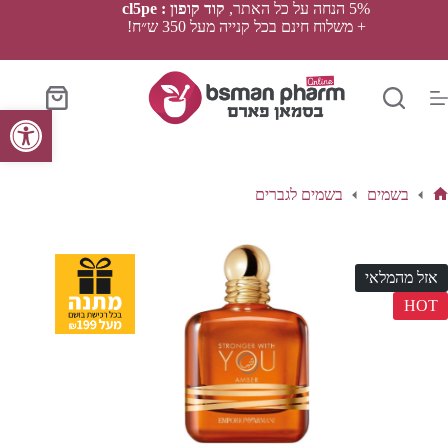
Ski
5% הנחה על כל האתר,
קוד קופון : cl5pe
t
+ משלוח חינם בכל קנייה מעל 350 ש״ח!
conten
סל
פתח סרגל נגישות
הקניות
בשמים
בשמים לגברים
ף
בית
אזל מהמלאי
HOT