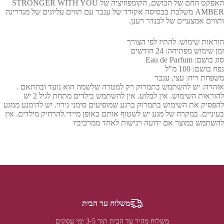
האפקט החם של הבושם, הקומפוזיציה של STRONGER WITH YOU
AMBER משלבת בבסיסה אקורד של ענבר עם תווים עליונים של מנדרינה
ותווים אמצעיים של לבנדר רענן.
הוראות שימוש: להתיז לפי הצורך
זמן שימוש מפתיחה: 24 חודשים
סוג בושם: Eau de Parfum
נפח בושם: 100 מ"ל
משפחת ריח: עצי, ענבר
אזהרה: יש להשתמש בתמרוק רק למטרה שלשמה הוא נועד ובהתאם .
להוראות השימוש. אין לבלוע. אין להשתמש בילדים מתחת לגיל 2 יש
להפסיק את השימוש בתמרוק ברגע שמופיעים סימני גירוי. יש להימנע ממגע
בעיניים. במקרה של מגע יש לשטוף אותם באופן מיידי.להרחיק מילדים. אין
להשתמש במוצר אם ידועה רגישות לאחד ממרכיביו
משלוח עד הבית
משלוח מהיר עד הבית תוך 3-5 ימי עסקים