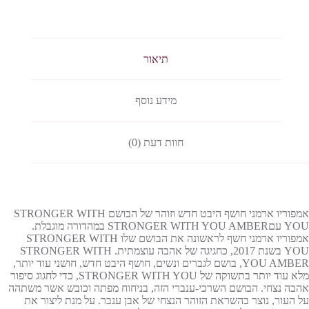
תיאור
מידע נוסף
חוות דעת (0)
אמפוריו ארמני חושף היבט חדש וזוהר של הבושם STRONGER WITH
YOU עםSTRONGER WITH YOU AMBER במהדורה מוגבלת.
אמפוריו ארמני חשף לראשונה את הבושם שלו STRONGER WITH
YOU בשנת 2017, כחגיגה של אהבה עוצמתית. STRONGER WITH
YOU AMBER, בושם לגברים ונשים, חושף היבט חדש, חושני עוד יותר,
מלא עוד יותר בתשוקה של STRONGER WITH YOU, כדי לחגוג סיפור
אהבה נצחי. הבושם השרכי-ענברי הזה, בניחוח מפתה וכובש אשר משתהה
על העור, נוצר בהשראת הזוהר הנצחי של אבן ענבר. על מנת ליצור את