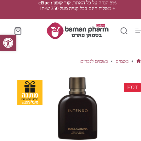
Ski
5% הנחה על כל האתר,
קוד קופון : cl5pe
t
+ משלוח חינם בכל קנייה מעל 350 ש״ח!
conten
סל
פתח סרגל נגישות
הקניות
בשמים
בשמים לגברים
ף
בית
HOT