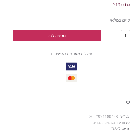
319.00
₪
קיים במלאי
מות
הוספה לסל
ל
D&
INTENS
.ד.פ
תשלום מאובטח באמצעות
גבר
12
"ל
מק"ט:
8057971180448
קטגוריה:
בשמים לגברים
מותג:
D&G