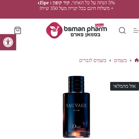
Ski
5% הנחה על כל האתר,
קוד קופון : cl5pe
t
+ משלוח חינם בכל קנייה מעל 350 ש״ח!
conten
סל
פתח סרגל נגישות
הקניות
בשמים
בשמים לגברים
ף
בית
אזל מהמלאי