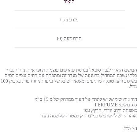
תיאור
מידע נוסף
חוות דעת (0)
הבושם האגדי לגבר סובאז' בגרסת פארפום עוצמתית ופראית. ניחוח גברי
בלתי נשכח המתחיל ברעננות של מנדרינה ומתפתח עם תווים עציים חמים
בשילוב זרעי טונקה מרגיעים ומשאיר שובל של נגיעות ניחוח עור. בקבוק 100
מ"ל.
הוראות שימוש: יש להתיז על העור ממרחק של כ-15 ס"מ
סוג בושם: PERFUME
משפחת ריח: הדרי, חריף, עצי
אזהרה: יש להשתמש במוצר רק למטרה שלשמה נועד
30 מ"ל