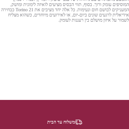
המוסיפים עומק ורוך. בסוף, תווי הבסיס מציעים לואיזה לימונית ומושק,
המעניקים לבושם חום ונעימות. כל אלה יחד מציבים את Torino 21 כבחירה
אידיאלית לרגעים שונים ביום-יום, או לאירועים מיוחדים, כשהוא מצליח
לשמור על איזון מושלם בין רעננות לעומק.
משלוח עד הבית