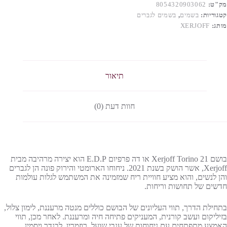
מק"ט:
8054320903062
קטגוריות:
בשמים
,
בשמים לגברים
מותג:
XERJOFF
תיאור
חוות דעת (0)
בושם Xerjoff Torino 21 או דה פרפיום E.D.P הוא יצירה מרהיבה מבית
Xerjoff, אשר הושק בשנת 2021. ניחוחו הארומטי והירוק פונה הן לגברים
והן לנשים, והוא מציע חוויית ריח שמזמינה את המשתמש לגלות עולמות
חדשים של תחושות וריחות.
בתחילת הדרך, תווי העליונים של הבושם כוללים מנטה מרעננת, לימון צלול,
בזיליקום ועשב קורנית, המעניקים פתיחה חיה ומרעננת. לאחר מכן, תווי
האמצע מתפתחים עם ניחוחות של ענבי שועל, רוזמרין, לבנדר ויסמין,