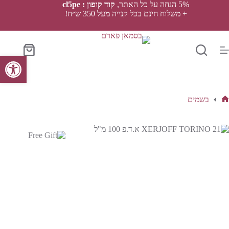
Ski
5% הנחה על כל האתר,
קוד קופון : cl5pe
t
+ משלוח חינם בכל קנייה מעל 350 ש״ח!
conten
סל
פתח סרגל נגישות
הקניות
בשמים
ף
בית