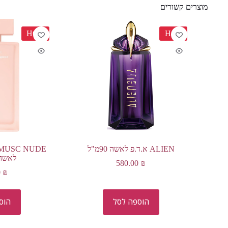
מוצרים קשורים
HOT
HOT
ALIEN א.ד.פ לאשה 90מ"ל
לאשה 100 מ
580.00
₪
0
₪
הוספה לסל
הוס