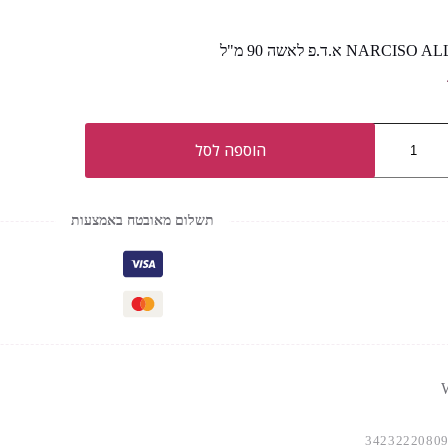
NARC א.ד.פ לאשה 90 מ"ל
הוספה לסל
תשלום מאובטח באמצעות
W
3423222080