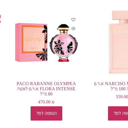
NARCISO MUSC NUDE א.ד.פ
PACO RABANNE OLYMPEA
"ל
FLORA INTENSE א.ד.פ לאשה
80 מ"ל
359.0
470.00
₪
פה לסל
הוספה לסל