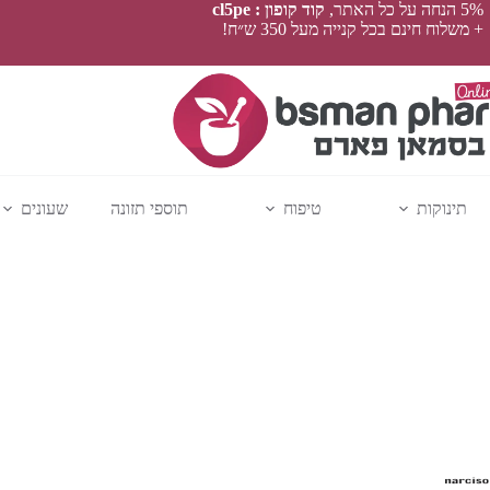
5% הנחה על כל האתר,
קוד קופון : cl5pe
+ משלוח חינם בכל קנייה מעל 350 ש״ח!
תינוקות
טיפוח
תוספי תזונה
שעונים