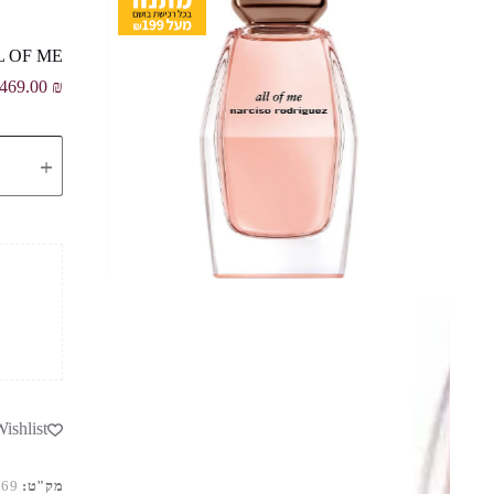
ISO ALL OF ME
469.00
₪
כמות
של
NARCISO
ALL
OF
ME
א.ד.פ
לאשה
90
מ"ל
ishlist
מק"ט:
969