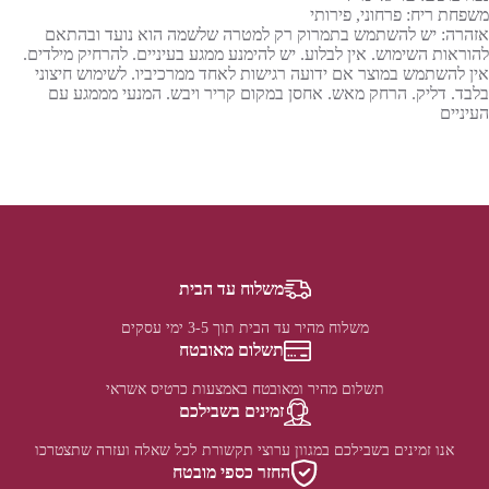
משפחת ריח: פרחוני, פירותי
אזהרה: יש להשתמש בתמרוק רק למטרה שלשמה הוא נועד ובהתאם
להוראות השימוש. אין לבלוע. יש להימנע ממגע בעיניים. להרחיק מילדים.
אין להשתמש במוצר אם ידועה רגישות לאחד ממרכיביו. לשימוש חיצוני
בלבד. דליק. הרחק מאש. אחסן במקום קריר ויבש. המנעי מממגע עם
העיניים
משלוח עד הבית
משלוח מהיר עד הבית תוך 3-5 ימי עסקים
תשלום מאובטח
תשלום מהיר ומאובטח באמצעות כרטיס אשראי
זמינים בשבילכם
אנו זמינים בשבילכם במגוון ערוצי תקשורת לכל שאלה ועזרה שתצטרכו
החזר כספי מובטח