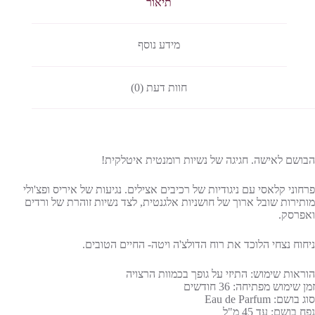
תיאור
מידע נוסף
חוות דעת (0)
הבושם לאישה. חגיגה של נשיות רומנטית איטלקית!
פרחוני קלאסי עם ניגודיות של רכיבים אצילים. נגיעות של איריס ופצ'ולי
מותירות שובל ארוך של חושניות אלגנטית, לצד נשיות זוהרת של ורדים
ואפרסק.
ניחוח נצחי הלוכד את רוח הדולצ'ה ויטה- החיים הטובים.
הוראות שימוש: התיזי על גופך בכמוות הרצויה
זמן שימוש מפתיחה: 36 חודשים
סוג בושם: Eau de Parfum
נפח בושם: עד 45 מ"ל