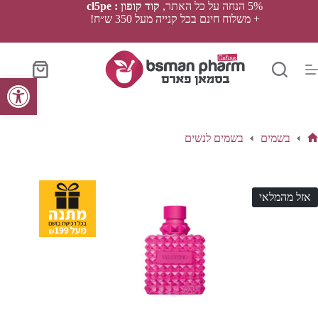
Ski
5% הנחה על כל האתר,
קוד קופון : cl5pe
t
+ משלוח חינם בכל קנייה מעל 350 ש״ח!
conten
סל
פתח סרגל נגישות
הקניות
בשמים
בשמים לנשים
ף
בית
אזל מהמלאי