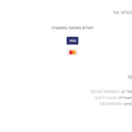
המלאי אזל
תשלום מאובטח באמצעות
מק"ט:
3614274066951
קטגוריה:
בשמים לנשים
מותג:
VALENTINO