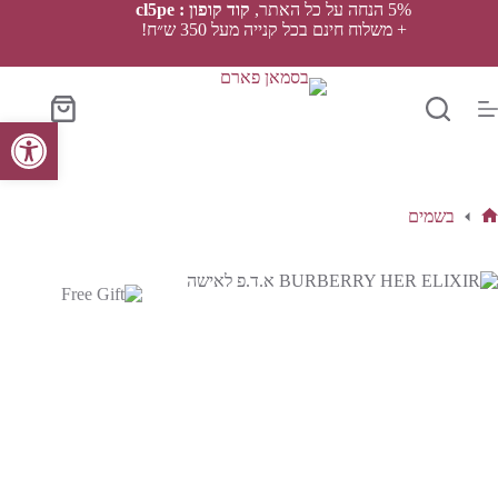
Ski
5% הנחה על כל האתר,
קוד קופון : cl5pe
t
+ משלוח חינם בכל קנייה מעל 350 ש״ח!
conten
סל
פתח סרגל נגישות
הקניות
בשמים
ף
בית