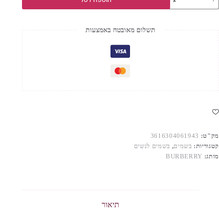
ל
BURBERR
HE
ELIXI
תשלום מאובטח באמצעות
.ד.פ
אישה
מק"ט:
3616304061943
קטגוריות:
בשמים
,
בשמים לנשים
מותג:
BURBERRY
תיאור