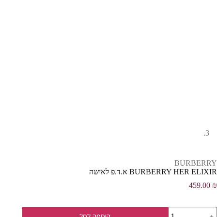
BURBERRY
BURBERRY HER ELIXIR א.ד.פ לאישה
459.00
₪
מות
הוספה לסל