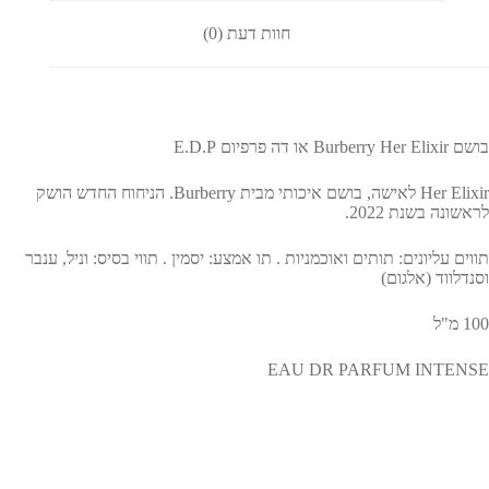
חוות דעת (0)
בושם Burberry Her Elixir או דה פרפיום E.D.P
Her Elixir לאישה, בושם איכותי מבית Burberry. הניחוח החדש הושק
לראשונה בשנת 2022.
תווים עליונים: תותים ואוכמניות . תו אמצע: יסמין . תווי בסיס: וניל, ענבר
וסנדלווד (אלגום)
100 מ"ל
EAU DR PARFUM INTENSE