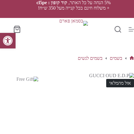
Ski
5% הנחה על כל האתר,
קוד קופון : cl5pe
t
+ משלוח חינם בכל קנייה מעל 350 ש״ח!
conten
סל
פתח סרגל נגישות
הקניות
בשמים
בשמים לנשים
ף
בית
אזל מהמלאי