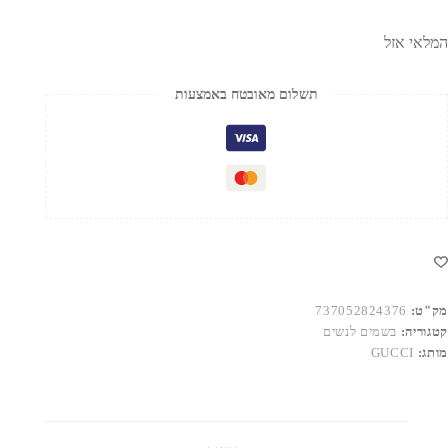
המלאי אזל
תשלום מאובטח באמצעות
מק"ט:
737052824376
קטגוריה:
בשמים לנשים
מותג:
GUCCI