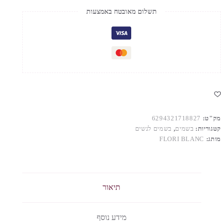
POU
תשלום מאובטח באמצעות
FEMM
.ד.פ
מק"ט:
6294321718827
קטגוריות:
בשמים
,
בשמים לנשים
מותג:
FLORI BLANC
תיאור
מידע נוסף