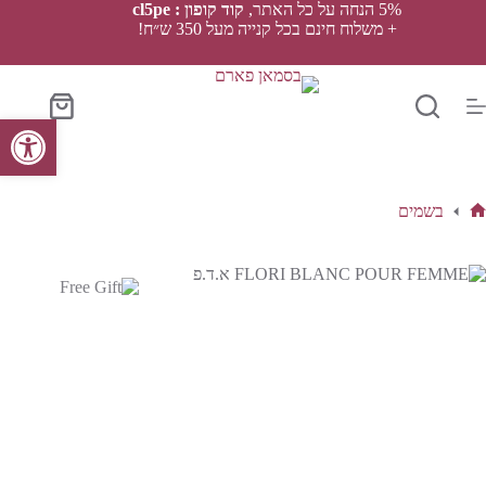
Ski
5% הנחה על כל האתר,
קוד קופון : cl5pe
t
+ משלוח חינם בכל קנייה מעל 350 ש״ח!
conten
סל
פתח סרגל נגישות
הקניות
בשמים
ף
בית