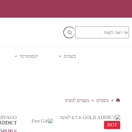
Ski
t
conten
No
results
בשמים
קוסמטיקה
בשמים
בשמים לנשים
דף
הבית
JIVAGO
GOLD ADDICT 
HOT
349.00
₪