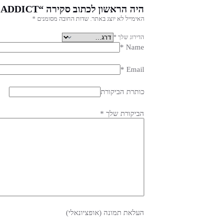
היה הראשון לכתוב סקירה “GOLD ADDICT א.ד.פ לאשה”
האימייל לא יוצג באתר.
שדות החובה מסומנים
*
הדירוג שלך
*
*
Name
*
Email
כותרת הביקורת
הביקורת שלך
*
העלאת תמונה (אופציונאלי)