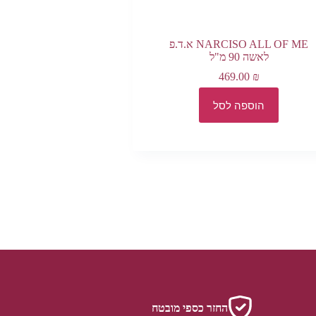
NARCISO ALL OF ME א.ד.פ
לאשה 90 מ"ל
469.00
₪
הוספה לסל
החזר כספי מובטח