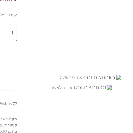
קיים במלא
כמות
של
GOLD
ADDICT
א.ד.פ
לאשה
ishlist
מק"ט:
454
קטגוריה:
ב
מותג:
AGO