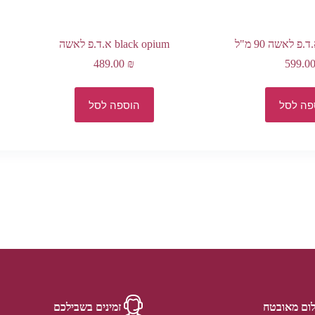
black opium א.ד.פ לאשה
489.00
₪
599.0
פה לסל
הוספה לסל
ום מאובטח
זמינים בשבילכם