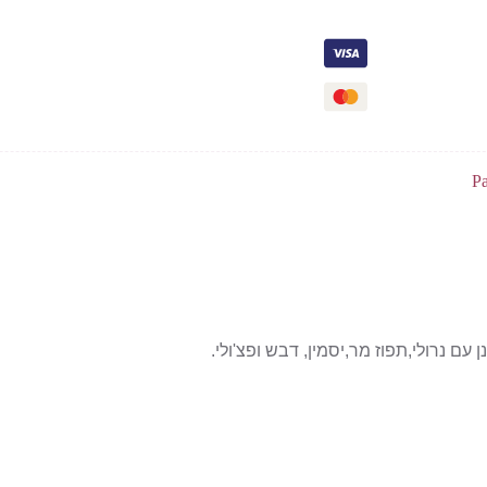
P
עם נרולי,תפוז מר,יסמין, דבש ופצ'ולי.