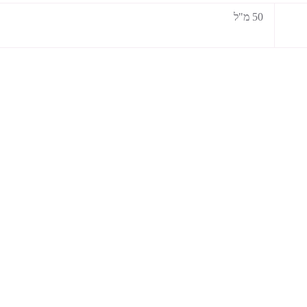
50 מ"ל