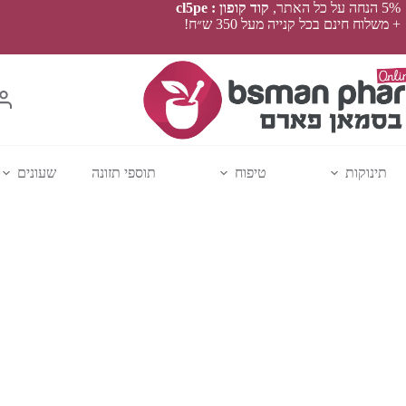
5% הנחה על כל האתר,
קוד קופון : cl5pe
+ משלוח חינם בכל קנייה מעל 350 ש״ח!
תינוקות
טיפוח
תוספי תזונה
שעונים