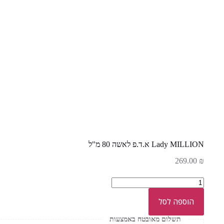
Lady MILLION א.ד.פ לאשה 80 מ"ל
269.00
₪
כמות
של
Lady
הוספה לסל
MILLION
א.ד.פ
תשלום מאובטח באמצעות
לאשה