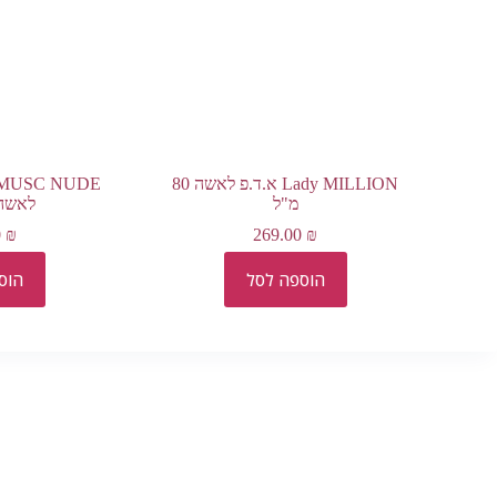
Lady MILLION א.ד.פ לאשה 80
מ"ל
לאשה 100 מ
0
₪
269.00
₪
הוספה לסל
הוס