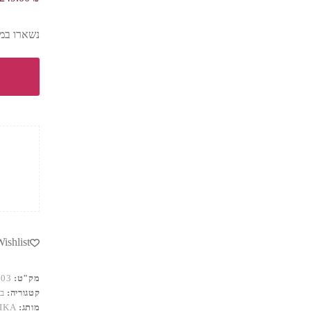
נשארו במל
ishlist
מק"ט:
303
קטגוריה:
ב
מותג:
IKA