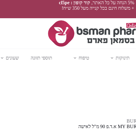
5% הנחה על כל האתר,
קוד קופון : cl5pe
+ משלוח חינם בכל קנייה מעל 350 ש״ח!
תינוקות
טיפוח
תוספי תזונה
שעונים
BU
.פ 90 מ"ל לאישה