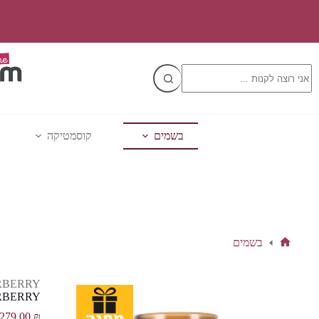
Ski
t
conten
No
results
בשמים
קוסמטיקה
בשמים
דף
הבית
RBERRY
MY BURBERRY א.ד
279.00
₪