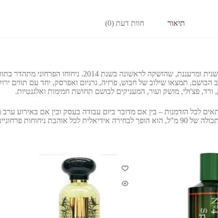
תיאור
חוות דעת (0)
בושם MY BURBERRY או דה פרפיום E.D.P לנשים מציע חוויה חושנית ומרעננת, שהושק
ב הבושם, תמצאו שילוב של חבוש, פרזיה, גרניום ואפרסק, יחד עם תווים ירוק
 ורד, פצ'ולי, מושק ועור, המעניקים לבושם תחושת חמימות ואלגנטיות.
יכול להתאים לכל הזדמנות – בין אם מדובר ביום עבודה בעסק ובין אם באירוע ע
יחוחות פרחוניים.