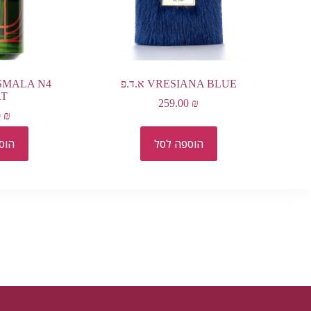
VRESIANA BLUE א.ד.פ
SMALA N4
RT
259.00
₪
0
₪
הוספה לסל
הוס