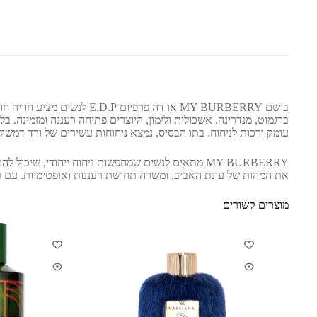
ברגמוט, מנדרינה, אשכולית ולימון, היוצרים פתיחה רעננה ומזמינה. בל
עומק ורכות לניחוח. בתו הבסיס, נמצא ניחוחות עשירים של ורד דמשק,
MY BURBERRY מתאים לנשים שמחפשות ניחוח ייחודי, ש
את המהות של עונת האביב, ומשרה תחושת רעננות ואופטימיות. עם תכולה של 90 מ"ל, הוא הופך לבחירה אידיאלית לכל אוהבת נ
מוצרים קשורים