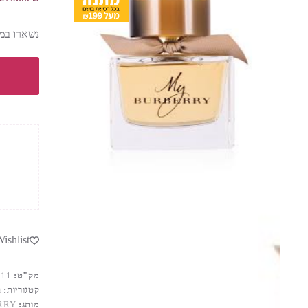
נשארו במל
ishlist
מק"ט:
611
קטגוריות:
ב
מותג:
RRY