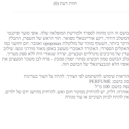
חוות דעת (0)
בושם זה הינו מחווה לספרד ולמורשת המופלאה שלה. אופי סוער ופיקנטי
המשלב הידור, רקע אוריינטאלי מפואר. תווי הראש של הזעפרן, התבלין
היקר ביותר, השטוף בזוהר של מולקולת opoponax ואמבר. חם וחושני כמו
האקלים הספרדי, האקורד האמברי מעוצב באופן מאוד מודרני ונועז: שילוב
עדין של מרכיבים מינרליים וטבעיים, יצירה שגאודי היה ללא ספק מעריך.
בלב הבושם טמון תכשיט נסתר: יסמין סמבק – פרח לבן משכר המעצים את
אופיו הלא קונבנציונאלי של הבושם הזה.
הוראות שימוש: להשתמש לפי הצורך. להתיז על העור בעדינות
סוג בושם: PERFUME
נפח בושם: 100 מ"ל
אזהרה: דליק. יש להרחיק ממקור חום ואש. להרחיק מהישג ידם של ילדים.
אין להתיז לכיוון העיניים או עור מגורה