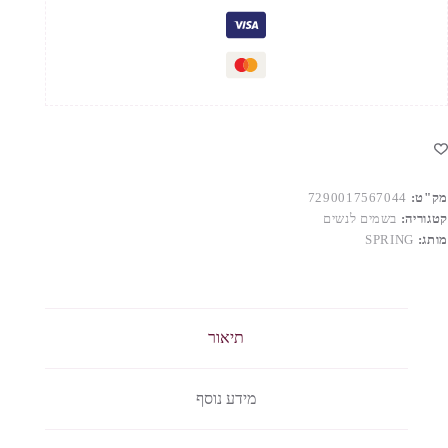
רפיום
אשה
מק"ט:
7290017567044
קטגוריה:
בשמים לנשים
מותג:
SPRING
תיאור
מידע נוסף