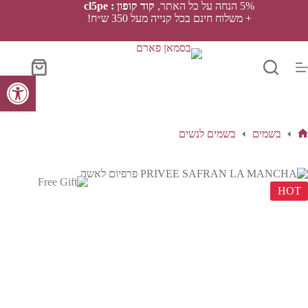
Ski
5% הנחה על כל האתר,
קוד קופון : cl5pe
t
+ משלוח חינם בכל קנייה מעל 350 ש״ח!
conten
סל
פתח סרגל נגישות
הקניות
בשמים
בשמים לנשים
ף
בית
HOT