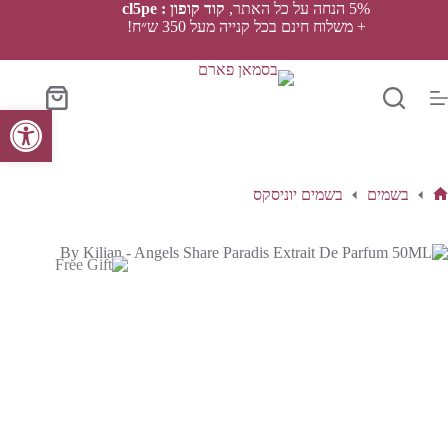
Ski
5% הנחה על כל האתר,
קוד קופון : cl5pe
t
+ משלוח חינם בכל קנייה מעל 350 ש״ח!
conten
סל
פתח סרגל נגישות
הקניות
בשמים
בשמים יוניסקס
ף
בית