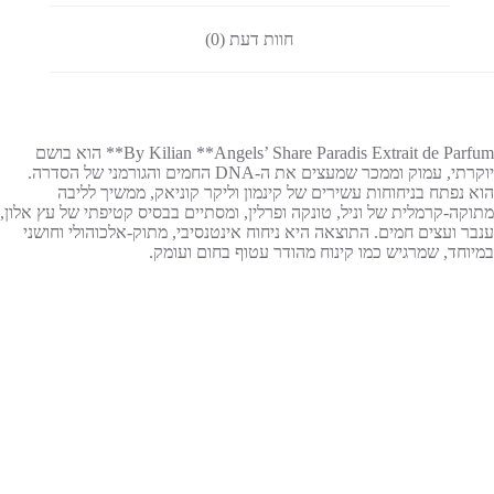
חוות דעת (0)
By Kilian **Angels’ Share Paradis Extrait de Parfum** הוא בושם
יוקרתי, עמוק וממכר שמעצים את ה‑DNA החמים והגורמני של הסדרה.
הוא נפתח בניחוחות עשירים של קינמון וליקר קוניאק, ממשיך לליבה
מתוקה‑קרמלית של וניל, טונקה ופרלין, ומסתיים בבסיס קטיפתי של עץ אלון,
ענבר ועצים חמים. התוצאה היא ניחוח אינטנסיבי, מתוק‑אלכוהולי וחושני
במיוחד, שמרגיש כמו קינוח מהודר עטוף בחום ועומק.