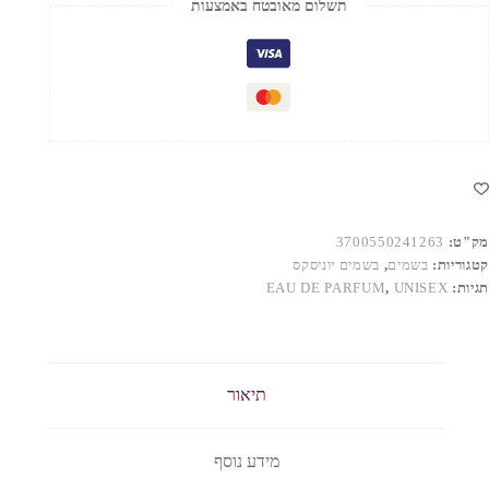
תשלום מאובטח באמצעות
Angel
Shar
Paradi
Extrai
D
Parfu
50M
מק"ט:
3700550241263
קטגוריות:
בשמים
,
בשמים יוניסקס
תגיות:
UNISEX
,
EAU DE PARFUM
תיאור
מידע נוסף