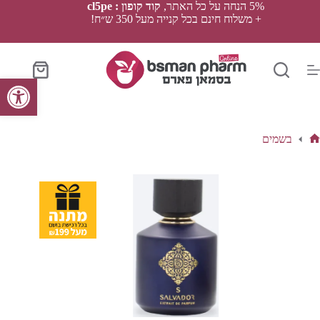
Ski
5% הנחה על כל האתר,
קוד קופון : cl5pe
t
+ משלוח חינם בכל קנייה מעל 350 ש״ח!
conten
סל
פתח סרגל נגישות
הקניות
בשמים
ף
בית