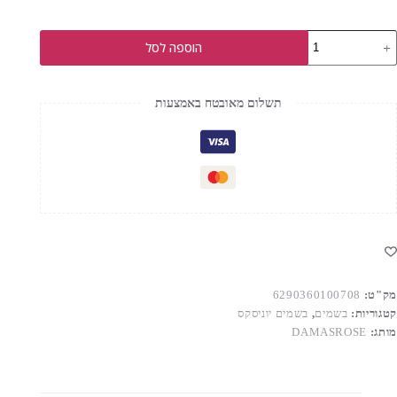
מות
הוספה לסל
ל
DAMASROS
SALVADO
תשלום מאובטח באמצעות
.ד.פ
10
"ל
מק"ט:
6290360100708
קטגוריות:
בשמים
,
בשמים יוניסקס
מותג:
DAMASROSE