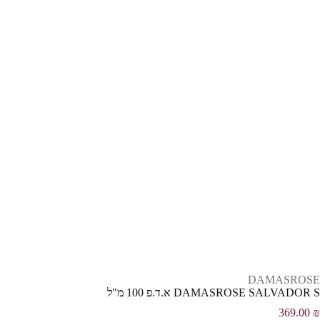
DAMASROSE
DAMASROSE SALVADOR S א.ד.פ 100 מ"ל
369.00
₪