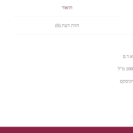
תיאור
חוות דעת (0)
א.ד.פ
100 מ"ל
יוניסקס