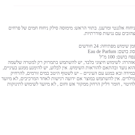
ניחוח אלגנטי ומרענן. בתווי הראש: מימוסה סילק ניחוח חמים של פרחים
צהובים עם נגיעות פודרתיות.
זמן שימוש מפתיחה: 24 חודשים
סוג בושם: Eau de Parfum
נפח בושם: 100 מ"ל
אזהרה: לשימוש חיצוני בלבד, יש להשתמש בתמרוק רק למטרה שלשמה
הוא נועד ובהתאם להוראות השימוש. אין לבלוע, יש להימנע ממגע בעיניים,
במידה ובא במגע עם העיניים – יש לשטוף היטב במים זורמים, להרחיק
מילדים. אין להשתמש במוצר אם ידועה רגישות לאחד המרכיבים, לא מיועד
לחיטוי , חומר דליק הרחק ממקור אש וחום , לא מיועד לשימוש לתינוקות