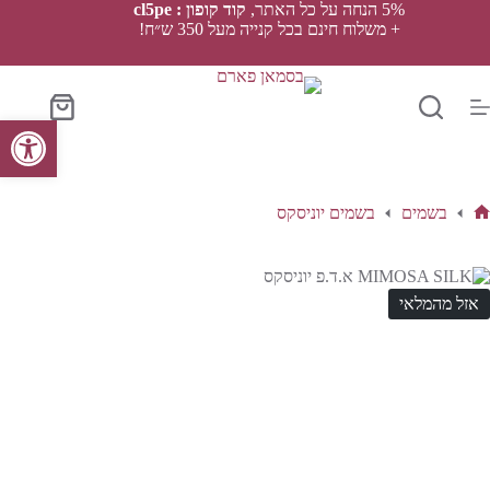
Ski
5% הנחה על כל האתר,
קוד קופון : cl5pe
t
+ משלוח חינם בכל קנייה מעל 350 ש״ח!
conten
סל
פתח סרגל נגישות
הקניות
בשמים
בשמים יוניסקס
ף
בית
אזל מהמלאי