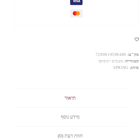
מק"ט:
7290019598480
קטגוריה:
בשמים יוניסקס
מותג:
SPRING
תיאור
מידע נוסף
חוות דעת (0)