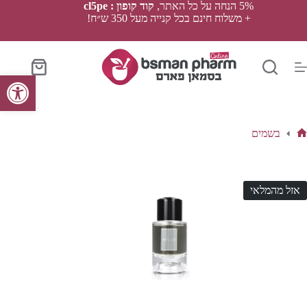
Ski
5% הנחה על כל האתר,
קוד קופון : cl5pe
t
+ משלוח חינם בכל קנייה מעל 350 ש״ח!
conten
סל
פתח סרגל נגישות
הקניות
בשמים
ף
בית
אזל מהמלאי