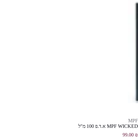
MPF
MPF WICKED א.ד.פ 100 מ"ל
99.00
₪