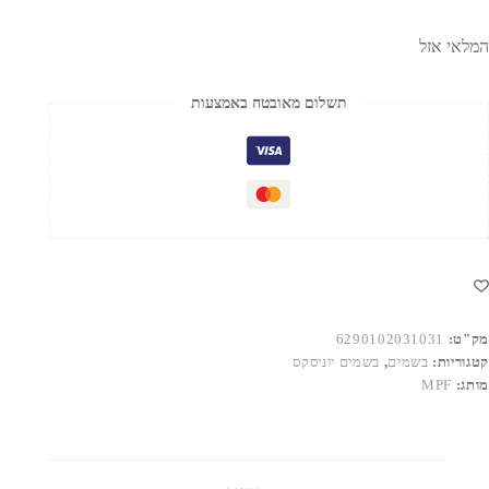
המלאי אזל
תשלום מאובטח באמצעות
מק"ט:
6290102031031
קטגוריות:
בשמים
,
בשמים יוניסקס
מותג:
MPF