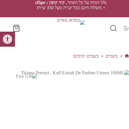
Ski
5% הנחה על כל האתר,
קוד קופון : cl5pe
t
+ משלוח חינם בכל קנייה מעל 350 ש״ח!
conten
סל
פתח סרגל נגישות
הקניות
בשמים
בשמים יוניסקס
ף
בית