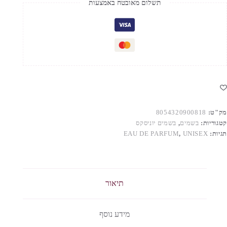
תשלום מאובטח באמצעות
Collectio
Auru
ED
Unise
50M
מק"ט:
8054320900818
קטגוריות:
בשמים
,
בשמים יוניסקס
תגיות:
UNISEX
,
EAU DE PARFUM
תיאור
מידע נוסף