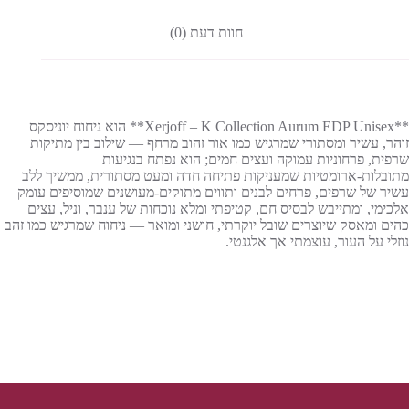
חוות דעת (0)
**Xerjoff – K Collection Aurum EDP Unisex** הוא ניחוח יוניסקס
זוהר, עשיר ומסתורי שמרגיש כמו אור זהוב מרחף — שילוב בין מתיקות
שרפית, פרחוניות עמוקה ועצים חמים; הוא נפתח בנגיעות
מתובלות‑ארומטיות שמעניקות פתיחה חדה ומעט מסתורית, ממשיך ללב
עשיר של שרפים, פרחים לבנים ותווים מתוקים‑מעושנים שמוסיפים עומק
אלכימי, ומתייבש לבסיס חם, קטיפתי ומלא נוכחות של ענבר, וניל, עצים
כהים ומאסק שיוצרים שובל יוקרתי, חושני ומואר — ניחוח שמרגיש כמו זהב
נוזלי על העור, עוצמתי אך אלגנטי.