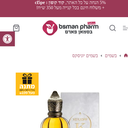
Ski
5% הנחה על כל האתר,
קוד קופון : cl5pe
t
+ משלוח חינם בכל קנייה מעל 350 ש״ח!
conten
סל
פתח סרגל נגישות
הקניות
בשמים
בשמים יוניסקס
ף
בית