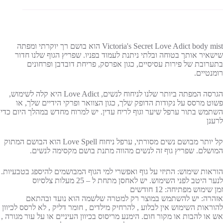
Victoria's Secret Love Adict body mist הוא בושם רך יוקרתי ומפתה
שישאיר אותך בטוחה ובלתי ניתנת לעמוד בפניו. שפריץ הגוף שלנו חדור
בתערובת של פירות עסיסיים, כגון אפרסק, פריחת דובדבן ופרחונים
רומנטיים.
הגרסה המפתה ביותר שלנו לניחוח לנשים, Love Adict היא קלה לשימוש,
פשוט מרסס על נקודות הדופק שלך, כגון הצוואר ופרקי הידיים שלך, או
השתמש בתור ערפל שיער וגוף לריח עדין. יש למרוח מחדש במהלך היום כדי
לרענן
קל יותר מבושם נשים מסורתי, ערפל ניחוח Love Spell הוא הבושם המתוק
המושלם. שפריץ גוף זה לנשים מהווה מתנת בושם מקסימה לנשים.
הוראות שימוש: התיזי על גוף ואפשרי למי הגוף המבושמים להיספג בטבעיות.
לנער היטב לפני השימוש. יש לאחסן מתחת ל – 25 מעלות צלסיוס
זמן שימוש מפתיחה: 12 חודשים
אזהרה: יש להשתמש במוצר רק למטרה שלשמה הוא נועד ובהתאם
להוראות השימוש אין לבלוע , להרחיק מילדים , חומר דליק , לא לרסס לכיוון
אש או להבות או מקור חום. הימנע מריסוס בכיוון העיניים או על עור מגורה ,