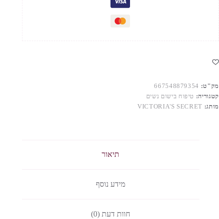
מק"ט:
667548879354
קטגוריה:
טיפוח בישום נשים
מותג:
VICTORIA'S SECRET
תיאור
מידע נוסף
חוות דעת (0)