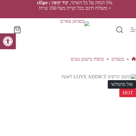
Ski
5% הנחה על כל האתר,
קוד קופון : cl5pe
t
+ משלוח חינם בכל קנייה מעל 350 ש״ח!
conten
סל
פתח סרגל נגישות
הקניות
בשמים
טיפוח בישום נשים
ף
בית
אזל מהמלאי
HOT