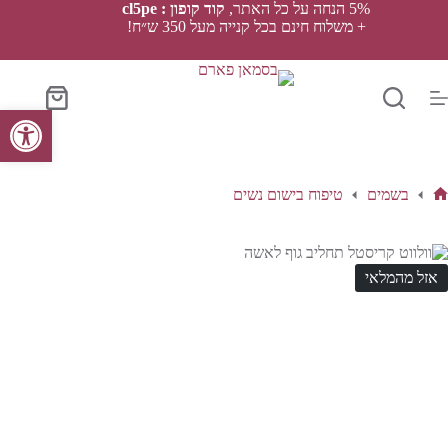
Ski
5% הנחה על כל האתר,
קוד קופון : cl5pe
t
+ משלוח חינם בכל קנייה מעל 350 ש״ח!
conten
סל
פתח סרגל נגישות
הקניות
בשמים
טיפוח בישום נשים
ף
בית
אזל מהמלאי