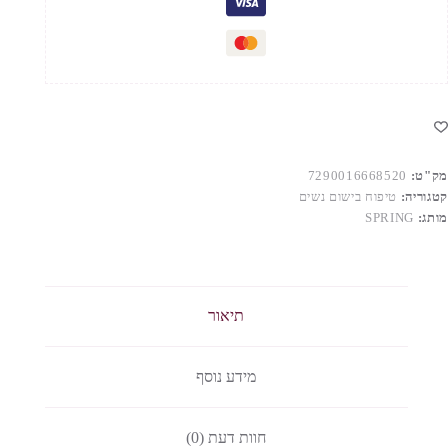
מק"ט:
7290016668520
קטגוריה:
טיפוח בישום נשים
מותג:
SPRING
תיאור
מידע נוסף
חוות דעת (0)