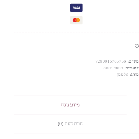
מק"ט:
7290015765756
קטגוריה:
תוספי תזונה
מותג:
אלטמן
מידע נוסף
חוות דעת (0)