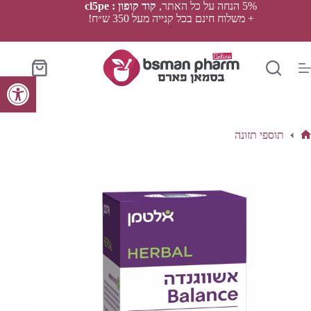
Ski
5% הנחה על כל האתר,
קוד קופון : cl5pe
t
+ משלוח חינם בכל קנייה מעל 350 ש״ח!
conten
סל
פתח סרגל נגישות
הקניות
תוספי תזונה
ף
בית