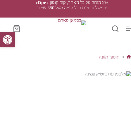
Ski
5% הנחה על כל האתר,
קוד קופון : cl5pe
t
+ משלוח חינם בכל קנייה מעל 350 ש״ח!
conten
סל
פתח סרגל נגישות
הקניות
תוספי תזונה
ף
בית