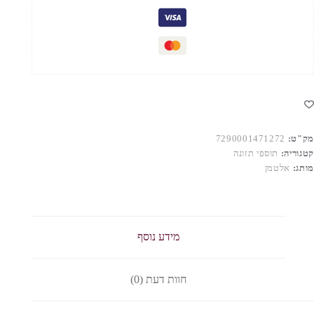
מק"ט:
7290001471272
קטגוריה:
תוספי תזונה
מותג:
אלטמן
מידע נוסף
חוות דעת (0)