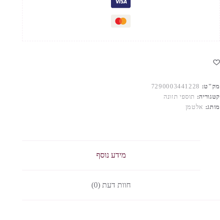
מק"ט:
7290003441228
קטגוריה:
תוספי תזונה
מותג:
אלטמן
מידע נוסף
חוות דעת (0)