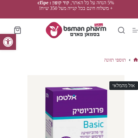
Ski
5% הנחה על כל האתר,
קוד קופון : cl5pe
t
+ משלוח חינם בכל קנייה מעל 350 ש״ח!
conten
סל
פתח סרגל נגישות
הקניות
תוספי תזונה
ף
בית
אזל מהמלאי