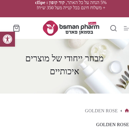
Ski
5% הנחה על כל האתר,
קוד קופון : cl5pe
t
+ משלוח חינם בכל קנייה מעל 350 ש״ח!
conten
סל
פתח סרגל נגישות
הקניות
מבחר ייחודי של מוצרים
איכותיים
GOLDEN ROSE
ף
בית
GOLDEN ROSE