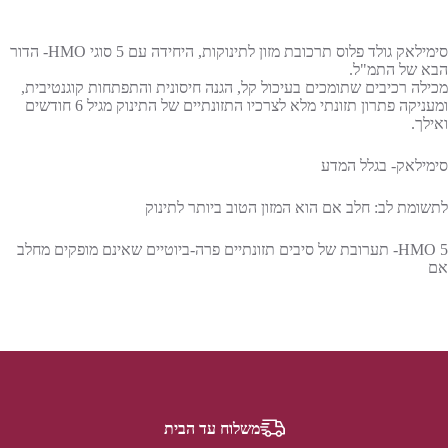
סימילאק גולד פלוס תרכובת מזון לתינוקות, היחידה עם 5 סוגי HMO- הדור
הבא של התמ"ל.
מכילה רכיבים שתומכים בעיכול קל, הגנה חיסונית והתפתחות קוגנטיבית,
ומעניקה פתרון תזונתי מלא לצרכיו התזונתיים של התינוק מגיל 6 חודשים
ואילך.
סימילאק- בגלל המדע
לתשומת לב: חלב אם הוא המזון הטוב ביותר לתינוק
5 HMO- תערובת של סיבים תזונתיים פרה-ביוטיים שאינם מופקים מחלב
אם
משלוח עד הבית