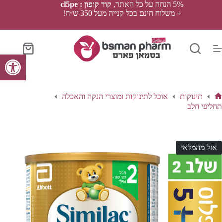
Ski
5% הנחה על כל האתר,
קוד קופון : cl5pe
t
+ משלוח חינם בכל קנייה מעל 350 ש״ח!
conten
סל
פתח סרגל נגישות
הקניות
תינוקות
אוכל לתינוקות ומוצרי הנקה והאכלה
ף
תחליפי חלב
בית
אזל מהמלאי