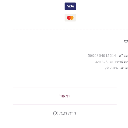
מק"ט:
5099864015614
קטגוריה:
תחליפי חלב
מותג:
סימילאק
תיאור
חוות דעת (0)