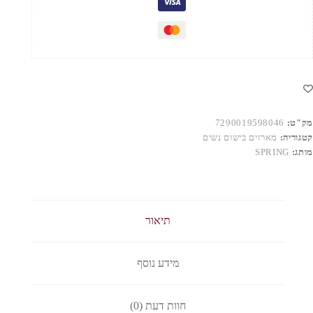
מק"ט:
7290019598046
קטגוריה:
מארזים בישום נשים
מותג:
SPRING
תיאור
מידע נוסף
חוות דעת (0)