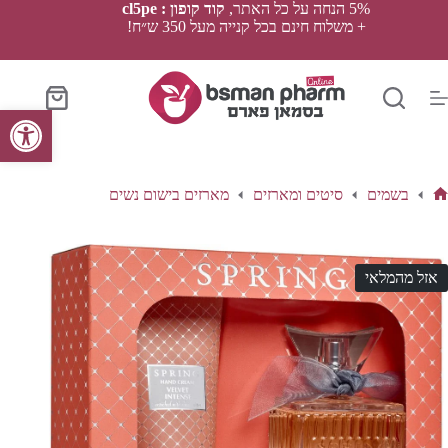
Ski
5% הנחה על כל האתר,
קוד קופון : cl5pe
t
+ משלוח חינם בכל קנייה מעל 350 ש״ח!
conten
סל
פתח סרגל נגישות
הקניות
בשמים
סיטים ומארזים
מארזים בישום נשים
ף
בית
אזל מהמלאי