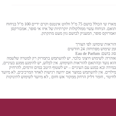
מארז שי הכולל בושם 75 מ"ל וולווט אינטנס וקרם ידיים 100 מ"ל בניחוח
תואם. הניחוח עשוי ממולקולות יוקרתיות של איזו אי סופר, אמבורקסן
ואמרוקס סופר, המעניק לבושם גוון מעט מתקתק.
הוראות שימוש: לפי הצורך
זמן שימוש מפתיחה: 24 חודשים
סוג בושם: Eau de Parfum
אזהרה: לשימוש חיצוני בלבד, יש להשתמש בתמרוק רק למטרה שלשמה
הוא נועד ובהתאם להוראות השימוש. אין לבלוע, יש להימנע ממגע בעיניים,
במידה ובא במגע עם העיניים – יש לשטוף היטב במים זורמים, להרחיק
מילדים. אין להשתמש במוצר אם ידועה רגישות לאחד המרכיבים, לא מיועד
לחיטוי , חומר דליק הרחק ממקור אש וחום , לא מיועד לשימוש לתינוקות