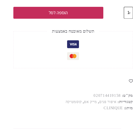
מות
הוספה לסל
ל
CLINIQU
REDNES
SOLUTION
תשלום מאובטח באמצעות
MAKEU
SPF1
0
מק"ט:
020714419158
קטגוריות:
איפור פנים
,
מייק אפ
,
קוסמטיקה
מותג:
CLINIQUE