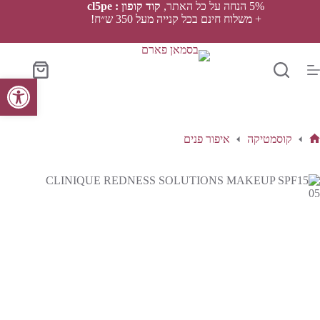
Ski
5% הנחה על כל האתר,
קוד קופון : cl5pe
t
+ משלוח חינם בכל קנייה מעל 350 ש״ח!
conten
סל
פתח סרגל נגישות
הקניות
קוסמטיקה
איפור פנים
ף
בית